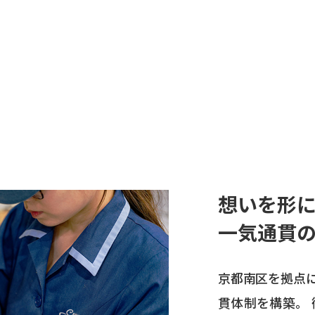
想いを形
一気通貫
京都南区を拠点
貫体制を構築。